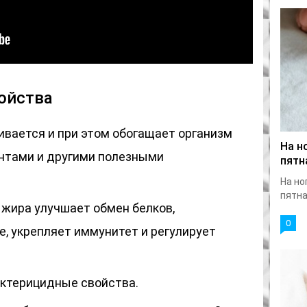
ойства
ивается и при этом обогащает организм
На н
нтами и другими полезными
пятн
На но
пятна
 жира улучшает обмен белков,
0
, укрепляет иммунитет и регулирует
актерицидные свойства.