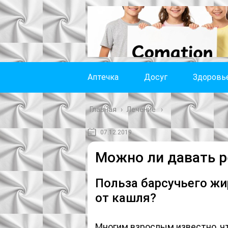
Аптечка
Досуг
Здоровь
Главная
›
Лечение
07.12.2019
Можно ли давать р
Польза барсучьего жи
от кашля?
Многим взрослым известно, ч