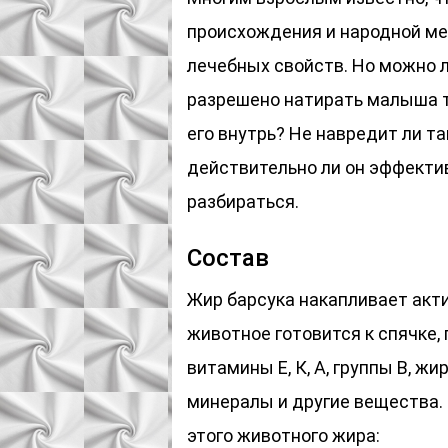
происхождения и народной ме
лечебных свойств. Но можно л
разрешено натирать малыша т
его внутрь? Не навредит ли т
действительно ли он эффекти
разбираться.
Состав
Жир барсука накапливает акт
животное готовится к спячке,
витамины Е, К, А, группы В, ж
минералы и другие вещества.
этого животного жира: