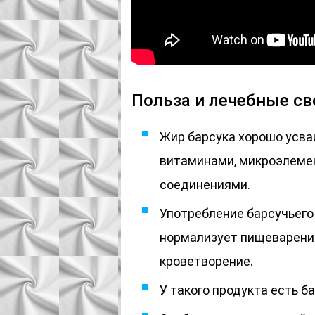
Польза и лечебные св
Жир барсука хорошо усва
витаминами, микроэлеме
соединениями.
Употребление барсучьего
нормализует пищеварение
кроветворение.
У такого продукта есть б