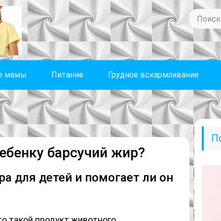
е мамы
Питание
Грудное вскармливание
П
ебенку барсучий жир?
ра для детей и помогает ли он
то такой продукт животного