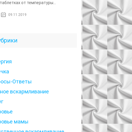
 таблетках от температуры...
09.11.2019
убрики
ергия
ечка
росы-Ответы
дное вскармливание
уг
ровье
ровье мамы
уственное вскармливание