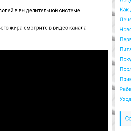
Как 
солей в выделительной системе
Леч
его жира смотрите в видео канала
Нов
Пер
Пит
Пок
Пос
При
Реб
Ухо
С