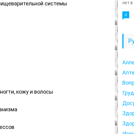
 пищеварительной системы
лет в
0
Р
Алл
Апт
Воп
ногти, кожу и волосы
Гру
Дос
анизма
Здо
Здо
ессов
Иск