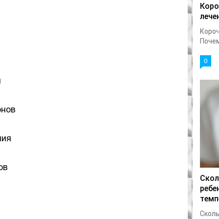
Коро
лече
Короч
Почему
0
й
онов
ния
ов
Скол
ребе
темп
Сколь