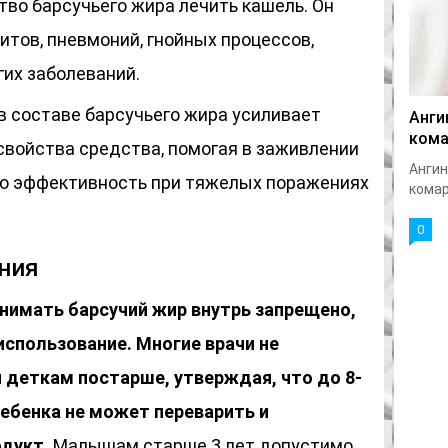
тво барсучьего жира лечить кашель. Он
итов, пневмоний, гнойных процессов,
гих заболеваний.
в составе барсучьего жира усиливает
Анги
кома
войства средства, помогая в заживлении
Ангин
ою эффективность при тяжелых поражениях
комар
0
ния
нимать барсучий жир внутрь запрещено,
спользование. Многие врачи не
 деткам постарше, утверждая, что до 8-
ребенка не может переварить и
дукт.
Малышам старше 3 лет допустимо