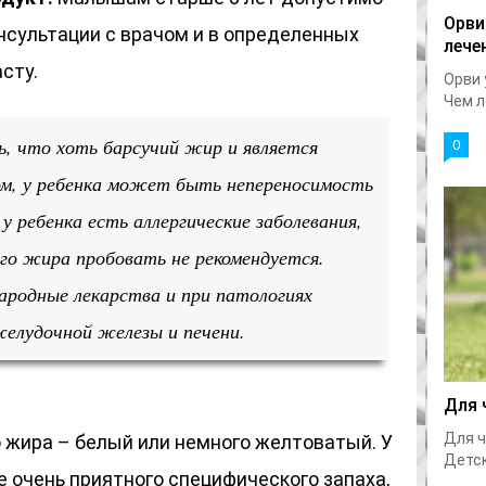
Орви
нсультации с врачом и в определенных
лече
сту.
Орви 
Чем л
 что хоть барсучий жир и является
0
м, у ребенка может быть непереносимость
у ребенка есть аллергические заболевания,
го жира пробовать не рекомендуется.
ародные лекарства и при патологиях
желудочной железы и печени.
Для 
Для ч
 жира – белый или немного желтоватый. У
Детск
 очень приятного специфического запаха,