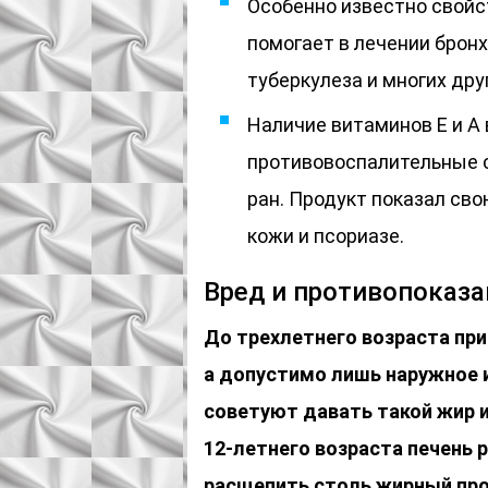
Особенно известно свойс
помогает в лечении бронх
туберкулеза и многих дру
Наличие витаминов Е и А 
противовоспалительные с
ран. Продукт показал св
кожи и псориазе.
Вред и противопоказа
До трехлетнего возраста при
а допустимо лишь наружное и
советуют давать такой жир и
12-летнего возраста печень 
расщепить столь жирный про