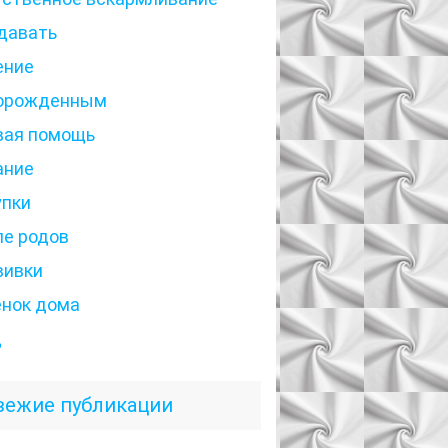
давать
ение
орожденным
вая помощь
ание
упки
ле родов
вивки
енок дома
д
вежие публикации