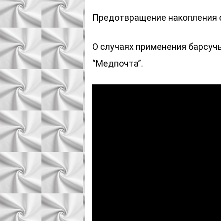
Предотвращение накопления 
О случаях применения барсучь
“Медпочта”.