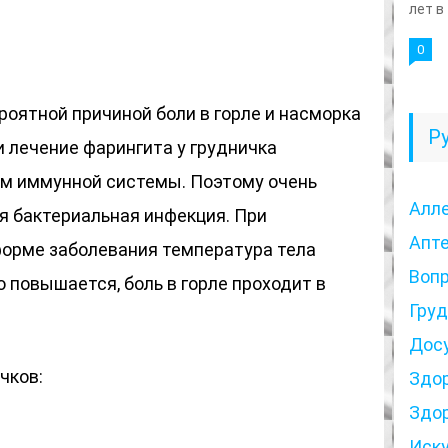
лет в
0
оятной причиной боли в горле и насморка
Р
 лечение фарингита у грудничка
м иммунной системы. Поэтому очень
Алл
 бактериальная инфекция. При
Апт
орме заболевания температура тела
Воп
 повышается, боль в горле проходит в
Гру
Дос
чков:
Здо
Здо
Иск