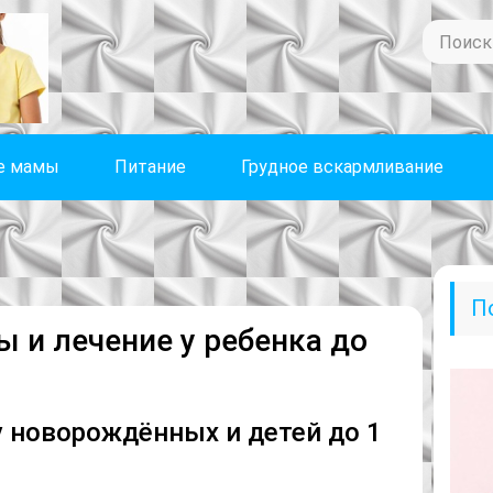
е мамы
Питание
Грудное вскармливание
П
 и лечение у ребенка до
у новорождённых и детей до 1