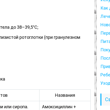
Как 
Леч
Нов
ела до 38–39,5°С;
Пер
лизистой ротоглотки (при гранулезном
Пит
Пок
Пос
При
Реб
чка
Ухо
атов
Названия
С
и или сиропа.
Амоксициллин +