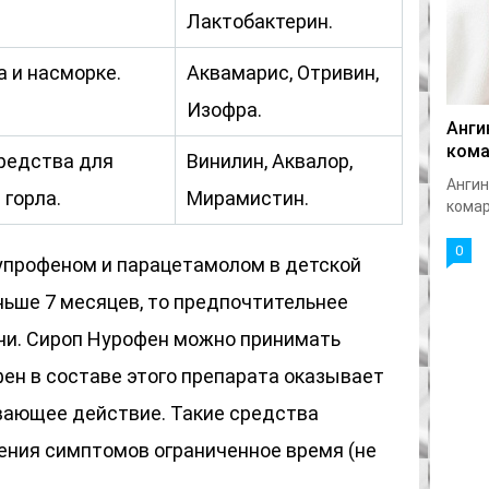
Лактобактерин.
 и насморке.
Аквамарис, Отривин,
Изофра.
Анги
кома
редства для
Винилин, Аквалор,
Ангин
 горла.
Мирамистин.
комар
0
упрофеном и парацетамолом в детской
ньше 7 месяцев, то предпочтительнее
чи. Сироп Нурофен можно принимать
ен в составе этого препарата оказывает
ающее действие. Такие средства
ения симптомов ограниченное время (не