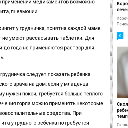
ом применении медикаментов возможно
Коро
лече
ита, пневмонии.
Короч
Почему
рингит у грудничка, понятна каждой маме.
0
т не умеют рассасывать таблетки. Для
ей до года не применяются раствор для
ь.
 грудничка следует показать ребенка
кого врача на дом, если у младенца
у нужен покой, требуется больше теплого
 лечения горла можно применять некоторые
Скол
ребе
вовоспалительные средства. При
темп
ита у грудного ребенка потребуется
Сколь