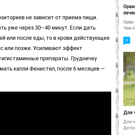
Орви
лече
зиториев не зависит от приема пищи.
Орви 
ть уже через 30–40 минут. Если дать
Чем л
ей или после еды, то в крови действующее
0
ас или позже. Усиливают эффект
игистаминные препараты. Грудничку
мать капли Фенистил, после 6 месяцев —
Для 
Для ч
Детск