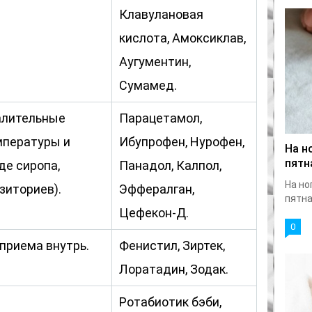
Клавулановая
кислота, Амоксиклав,
Аугументин,
Сумамед.
алительные
Парацетамол,
мпературы и
Ибупрофен, Нурофен,
На н
пятн
де сиропа,
Панадол, Калпол,
На но
зиториев).
Эффералган,
пятна
Цефекон-Д.
0
приема внутрь.
Фенистил, Зиртек,
Лоратадин, Зодак.
Ротабиотик бэби,