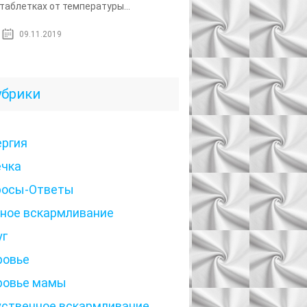
 таблетках от температуры...
09.11.2019
убрики
ергия
ечка
росы-Ответы
дное вскармливание
уг
ровье
ровье мамы
уственное вскармливание