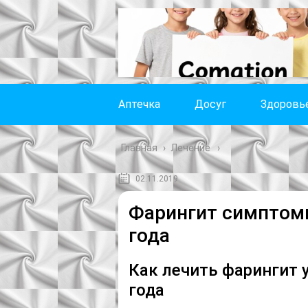
Аптечка
Досуг
Здоровь
Главная
›
Лечение
02.11.2019
Фарингит симптомы
года
Как лечить фарингит 
года