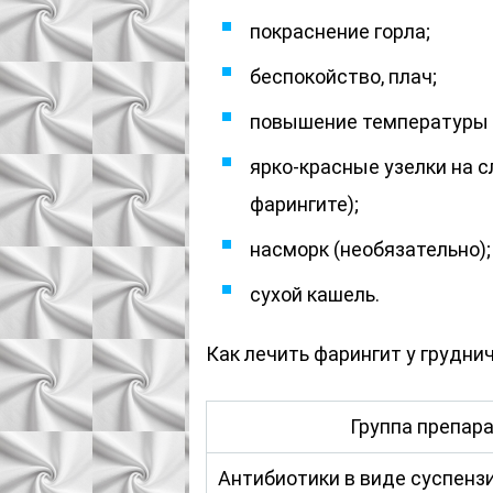
покраснение горла;
беспокойство, плач;
повышение температуры т
ярко-красные узелки на с
фарингите);
насморк (необязательно);
сухой кашель.
Как лечить фарингит у грудни
Группа препар
Антибиотики в виде суспензи