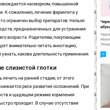
провождается насморком, повышенной
и. К сожалению, лечение фарингита у
что ограничен выбор препаратов. Нельзя
Чере
ибук
едств, предназначенных для устранения
Через
шего возраста. Родителям, покупающим
ибукл
Лекар
дует внимательно читать аннотацию,
 узнать, какова длительность применения.
0
е слизистой глотки
 лечить на ранней стадии, от этого
снижается риск развития осложнений. При
рств и щадящем режиме кормления
быстро проходит. В случае отсутствия