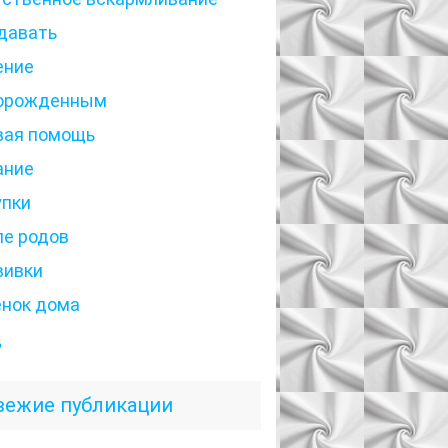
давать
ение
орожденным
вая помощь
ание
упки
ле родов
вивки
енок дома
д
вежие публикации