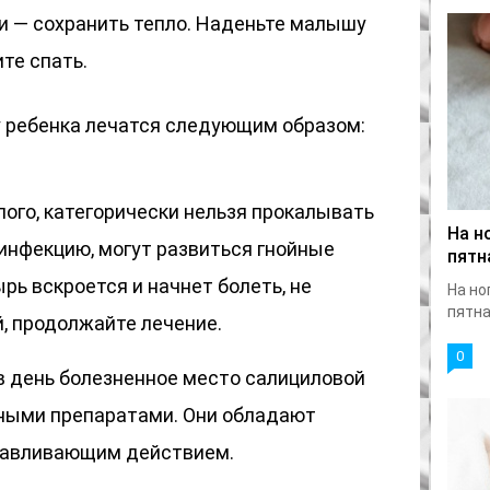
и — сохранить тепло. Наденьте малышу
те спать.
у ребенка лечатся следующим образом:
слого, категорически нельзя прокалывать
На н
 инфекцию, могут развиться гнойные
пятн
рь вскроется и начнет болеть, не
На но
пятна
, продолжайте лечение.
0
 в день болезненное место салициловой
ными препаратами. Они обладают
навливающим действием.