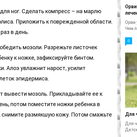
Орви
для ног. Сделать компресс – на марлю
лече
олиса. Приложить к поврежденной области.
Орви 
Чем л
раз в день.
0
обедить мозоли. Разрежьте листочек
енку к ножке, зафиксируйте бинтом.
и. Алоэ увлажнит нарост, усилит
леток эпидермиса.
 вывести мозоль. Прикладывайте ее к
нь, потом поместите ножки ребенка в
е, снимите размякшую кожу. Потом смажьте
Для 
Для ч
Детск