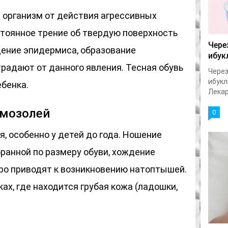
организм от действия агрессивных
тоянное трение об твердую поверхность
Чере
ение эпидермиса, образование
ибук
адают от данного явления. Тесная обувь
Через
ибукл
ебенка.
Лекар
 мозолей
0
я, особенно у детей до года. Ношение
ранной по размеру обуви, хождение
ро приводят к возникновению натоптышей.
ах, где находится грубая кожа (ладошки,