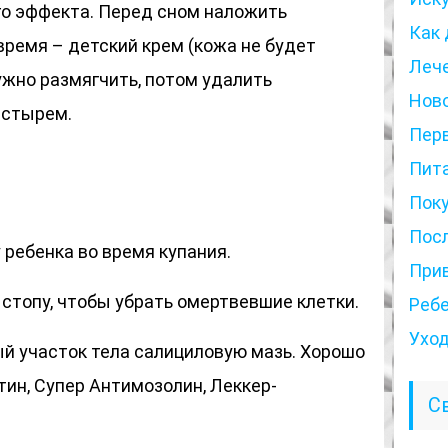
о эффекта. Перед сном наложить
Как 
время – детский крем (кожа не будет
Леч
ужно размягчить, потом удалить
Нов
астырем.
Пер
Пит
Пок
Пос
 ребенка во время купания.
При
 стопу, чтобы убрать омертвевшие клетки.
Реб
Ухо
й участок тела салициловую мазь. Хорошо
тин, Супер Антимозолин, Леккер-
С