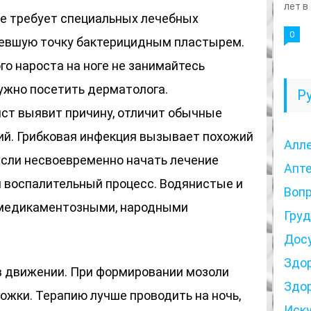
лет в
не требует специальных лечебных
0
вевшую точку бактерицидным пластырем.
о нароста на ноге не занимайтесь
ужно посетить дерматолога.
Р
ст выявит причину, отличит обычные
ий. Грибковая инфекция вызывает похожий
Алл
Если несвоевременно начать лечение
Апт
й воспалительный процесс. Водянистые и
Воп
 медикаментозными, народными
Гру
Дос
Здо
в движении. При формировании мозоли
Здо
ножки. Терапию лучше проводить на ночь,
Иск