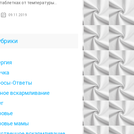
 таблетках от температуры...
09.11.2019
убрики
ергия
ечка
росы-Ответы
дное вскармливание
уг
ровье
ровье мамы
уственное вскармливание