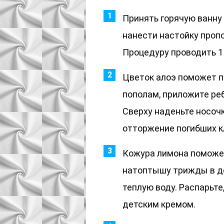
Принять горячую ванну 
нанести настойку проп
Процедуру проводить 1 
Цветок алоэ поможет п
пополам, приложите реб
Сверху наденьте носочк
отторжение погибших к
Кожура лимона поможет
натоптышу трижды в де
теплую воду. Распарьт
детским кремом.