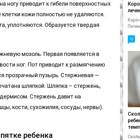
на ногу приводит к гибели поверхностных
Коро
лече
 клетки кожи полностью не удаляются.
Короч
га, уплотняются. Образуется твердая
Почему
0
жневую мозоль. Первая появляется в
вости ног. Пот приводит к размягчению
ся прозрачный пузырь. Стержневая —
ечатана шляпкой. Шляпка – стержень,
дермисом. Стержень давит на
ы, кости, сухожилия, сосуды, нервы).
Скол
ребе
темп
 пятке ребенка
Сколь