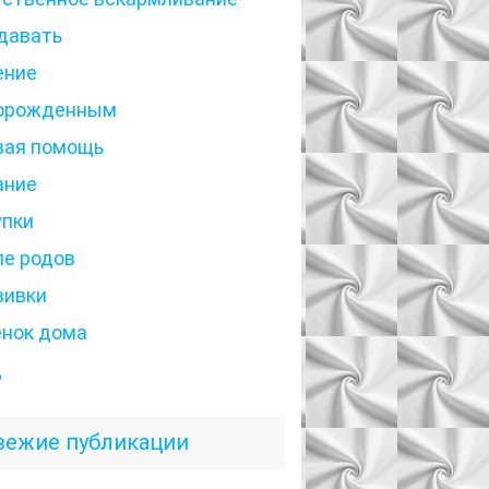
давать
ение
орожденным
вая помощь
ание
упки
ле родов
вивки
енок дома
д
вежие публикации