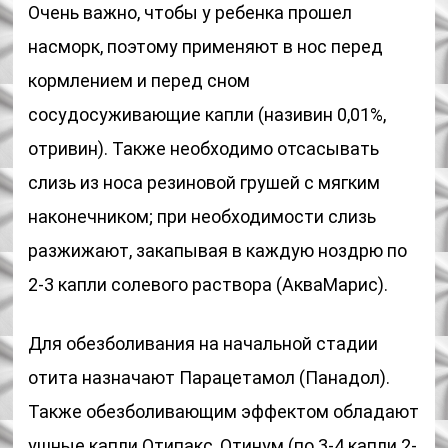
Очень важно, чтобы у ребенка прошел
насморк, поэтому применяют в нос перед
кормлением и перед сном
сосудосуживающие капли (називин 0,01%,
отривин). Также необходимо отсасывать
слизь из носа резиновой грушей с мягким
наконечником; при необходимости слизь
разжижают, закапывая в каждую ноздрю по
2-3 капли солевого раствора (АкваМарис).
Для обезболивания на начальной стадии
отита назначают Парацетамол (Панадол).
Также обезболивающим эффектом обладают
ушные капли Отипакс, Отинум (по 3-4 капли 2-