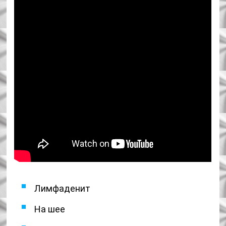
Лимфаденит
На шее