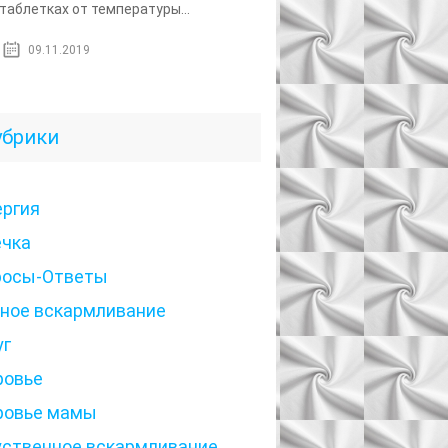
 таблетках от температуры...
09.11.2019
убрики
ергия
ечка
росы-Ответы
дное вскармливание
уг
ровье
ровье мамы
уственное вскармливание