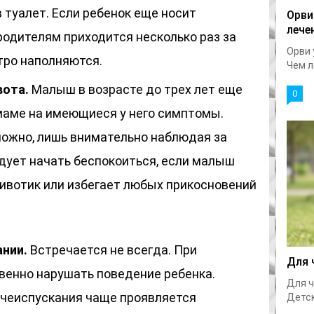
 туалет. Если ребенок еще носит
Орви
лече
 родителям приходится несколько раз за
Орви 
тро наполняются.
Чем л
вота.
Малыш в возрасте до трех лет еще
0
маме на имеющиеся у него симптомы.
ожно, лишь внимательно наблюдая за
дует начать беспокоиться, если малыш
ивотик или избегает любых прикосновений
нии.
Встречается не всегда. При
Для 
енно нарушать поведение ребенка.
Для ч
очеиспускания чаще проявляется
Детск