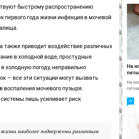
твуют быстрому распространению
к первого года жизни инфекция в мочевой
галища.
ка также приводит воздействие различных
ание в холодной воде, простудные
На н
в холодную погоду, неправильно
пятн
к — все эти ситуации могут вызвать
На но
в воспаления мочевого пузыря.
пятна
системы лишь усиливает риск
0
 жизни наиболее подвержены различным