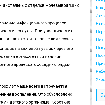
 и дистальных отделов мочевыводящих
Как 
Леч
транение инфекционного процесса
Нов
ические сосуды. При урологических
Пер
кже вовлекаются тазовые лимфоузлы.
Пит
Пок
попадает в мочевой пузырь через его
Пос
ирования возможен при наличии
При
онного процесса в соседних, рядом
Реб
Ухо
трех лет
чаще всего встречается
нения воспаления.
Это обусловлено
С
ями детского организма. Короткие