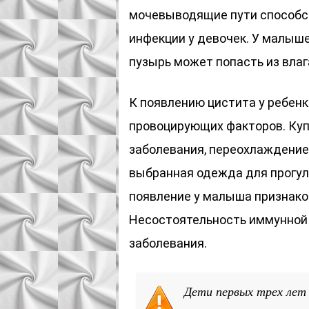
мочевыводящие пути способс
инфекции у девочек. У малыше
пузырь может попасть из вла
К появлению цистита у ребен
провоцирующих факторов. Куп
заболевания, переохлаждение 
выбранная одежда для прогуло
появление у малыша признако
Несостоятельность иммунной 
заболевания.
Дети первых трех лет