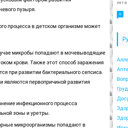
лет в
чевого пузыря.
0
го процесса в детском организме может
Р
случае микробы попадают в мочевыводящие
Алл
током крови. Также этот способ заражения
Апт
тся при развитии бактериального сепсиса.
Воп
и являются первопричиной развития
Гру
Дос
нение инфекционного процесса
Здо
ьной зоны и уретры.
Здо
ворные микроорганизмы попадают в
Иск