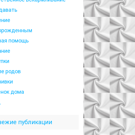
давать
ение
орожденным
вая помощь
ание
упки
ле родов
вивки
енок дома
д
вежие публикации