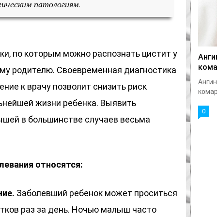
гическим патологиям.
ки, по которым можно распознать цистит у
Анги
кома
му родителю. Своевременная диагностика
Ангин
ние к врачу позволит снизить риск
комар
ьнейшей жизни ребенка. Выявить
0
ышей в большинстве случаев весьма
левания относятся:
ие.
Заболевший ребенок может проситься
ятков раз за день. Ночью малыш часто