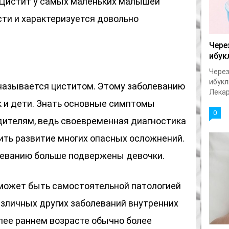
 Цистит у самых маленьких малышей
ти и характеризуется довольно
Чере
ибук
Через
ибукл
называется циститом. Этому заболеванию
Лекар
к и дети. Знать основные симптомы
0
дителям, ведь своевременная диагностика
ить развитие многих опасных осложнений.
леванию больше подвержены девочки.
может быть самостоятельной патологией
азличных других заболеваний внутренних
олее раннем возрасте обычно более