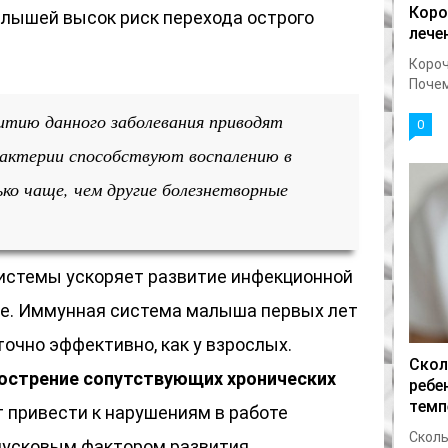
Коро
малышей высок риск перехода острого
лече
Короч
Почему
итию данного заболевания приводят
0
Бактерии способствуют воспалению в
ько чаще, чем другие болезнетворные
истемы ускоряет развитие инфекционной
ме. Иммунная система малыша первых лет
очно эффективно, как у взрослых.
Скол
острение сопутствующих хронических
ребе
темп
 привести к нарушениям в работе
Сколь
пусковым фактором развития